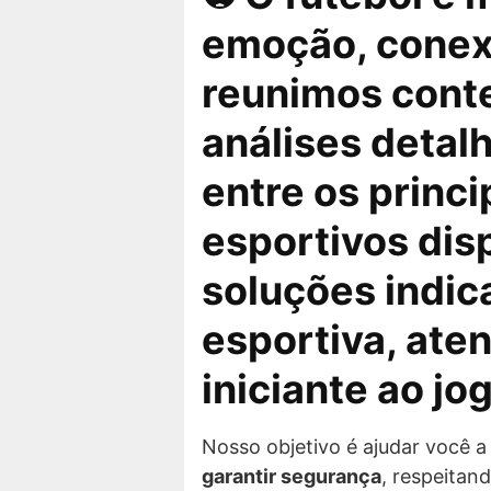
emoção, conexã
reunimos cont
análises detal
entre os princ
esportivos dis
soluções indic
esportiva
, ate
iniciante ao jo
Nosso objetivo é ajudar você a
garantir segurança
, respeitan