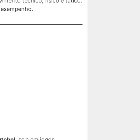
mento técnico, físico e tático.
o desempenho.
utebol
, seja em jogos