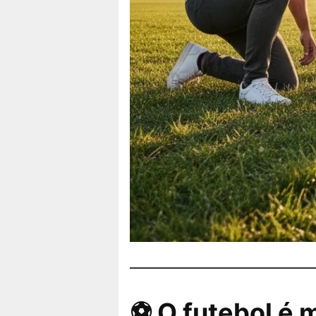
⚽ O futebol é 