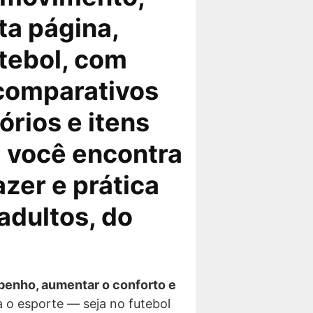
ta página,
tebol, com
 comparativos
órios e itens
i você encontra
azer e prática
adultos, do
enho, aumentar o conforto e
a o esporte — seja no futebol