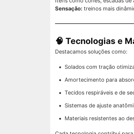
Itens como cones, escadas de a
Sensação:
treinos mais dinâmi
🧠 Tecnologias e M
Destacamos soluções como:
Solados com tração otimiz
Amortecimento para absor
Tecidos respiráveis e de s
Sistemas de ajuste anatôm
Materiais resistentes ao de
Cada tecnologia contribui par