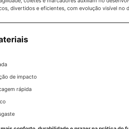
gilidade, coletes e marcadores auxiliam no desenvolvi
cos, divertidos e eficientes, com evolução visível n
ateriais
ada
ção de impacto
ecagem rápida
ico
sgaste
a
mais conforto, durabilidade e prazer na prática do f