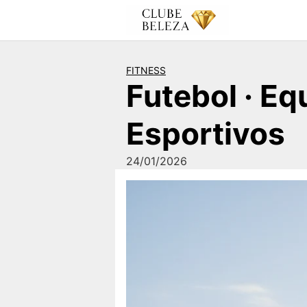
Pular
para
o
conteúdo
FITNESS
Futebol · Eq
Esportivos
24/01/2026