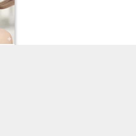
:
ura
tos
ão