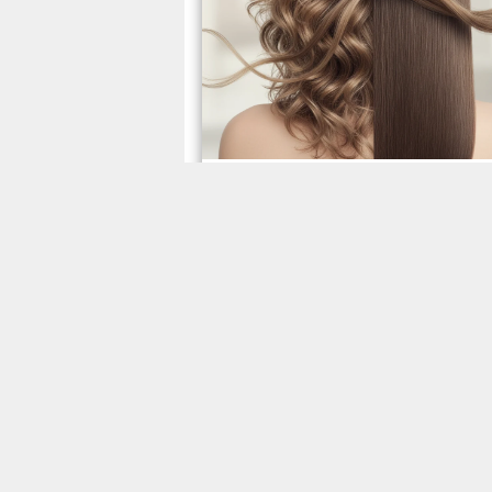
Permanentes,
Relaxamentos e
Texturizadores Capilares
como transformar a text
dos fios com segurança
22/01/2026
Os permanentes, relaxamen
e texturizadores capilares s
tratamentos indicados para
transformar a estrutura do