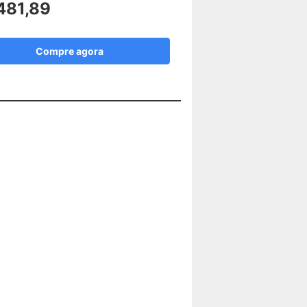
481,89
Compre agora