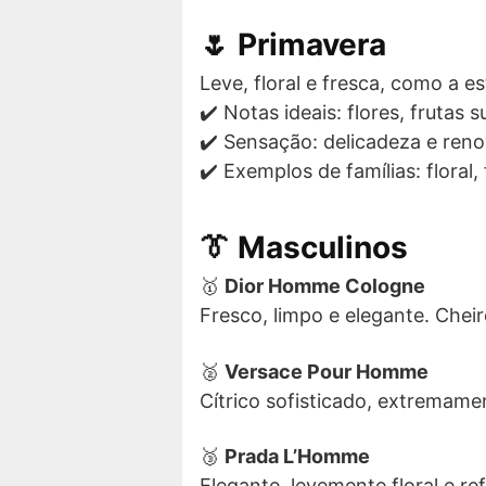
🌷
Primavera
Leve, floral e fresca, como a e
✔️ Notas ideais: flores, frutas 
✔️ Sensação: delicadeza e ren
✔️ Exemplos de famílias: floral, 
👔 Masculinos
🥇
Dior Homme Cologne
Fresco, limpo e elegante. Chei
🥈
Versace Pour Homme
Cítrico sofisticado, extremamen
🥉
Prada L’Homme
Elegante, levemente floral e re