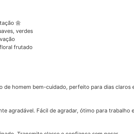
stação 🌼
suaves, verdes
ovação
floral frutado
ro de homem bem-cuidado, perfeito para dias claros 
te agradável. Fácil de agradar, ótimo para trabalho e
finado. Transmite classe e confiança sem pesar.