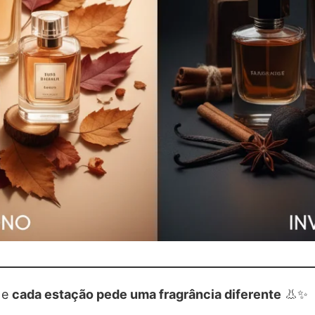
 e
cada estação pede uma fragrância diferente
👃✨