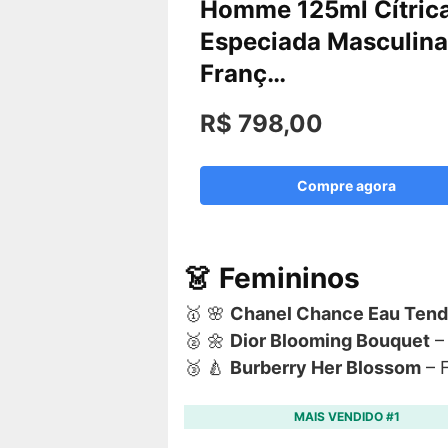
Homme 125ml Cítric
Especiada Masculina
Franç…
R$ 798,00
Compre agora
👗 Femininos
🥇 🌸
Chanel Chance Eau Tend
🥈 🌼
Dior Blooming Bouquet
– 
🥉 🍐
Burberry Her Blossom
– 
MAIS VENDIDO #1