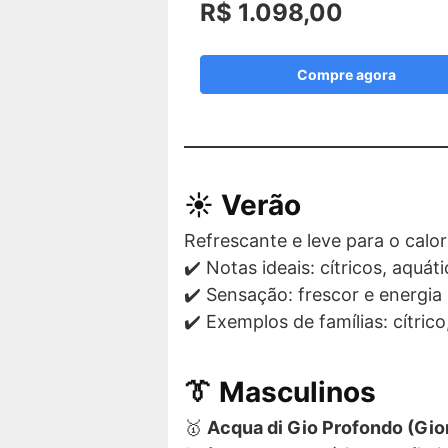
R$ 1.098,00
Compre agora
☀️
Verão
Refrescante e leve para o calor
✔️ Notas ideais: cítricos, aquát
✔️ Sensação: frescor e energia
✔️ Exemplos de famílias: cítric
👔 Masculinos
🥇
Acqua di Gio Profondo (Gio