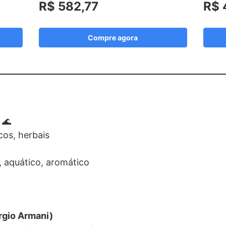
R$ 582,77
R$ 
Compre agora
 🌊
icos, herbais
o, aquático, aromático
rgio Armani)