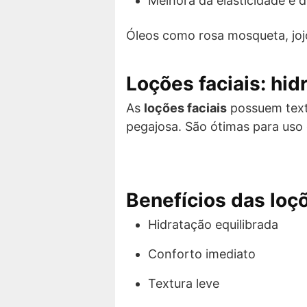
Melhora da elasticidade e d
Óleos como rosa mosqueta, jojo
Loções faciais: hid
As
loções faciais
possuem text
pegajosa. São ótimas para uso 
Benefícios das loçõ
Hidratação equilibrada
Conforto imediato
Textura leve