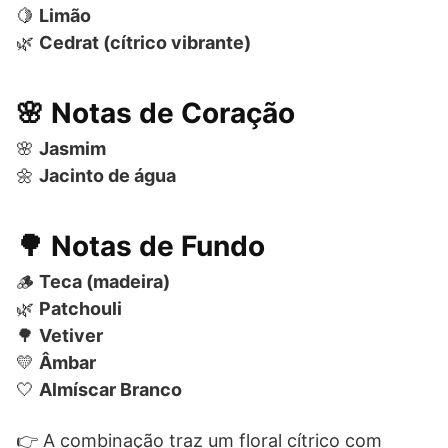
🍋
Limão
🌿
Cedrat (cítrico vibrante)
🌸 Notas de Coração
🌸
Jasmim
🌼
Jacinto de água
🌳 Notas de Fundo
🪵
Teca (madeira)
🌿
Patchouli
🌳
Vetiver
💛
Âmbar
🤍
Almíscar Branco
👉 A combinação traz um floral cítrico com