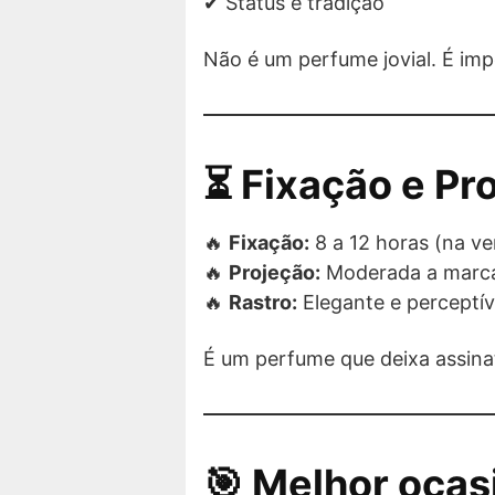
✔ Status e tradição
Não é um perfume jovial. É im
⏳ Fixação e Pr
🔥
Fixação:
8 a 12 horas (na v
🔥
Projeção:
Moderada a marca
🔥
Rastro:
Elegante e perceptív
É um perfume que deixa assina
🎯 Melhor ocas