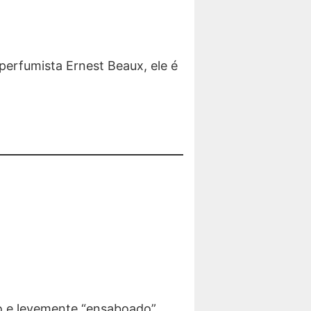
 perfumista Ernest Beaux, ele é
po e levemente “ensaboado”.