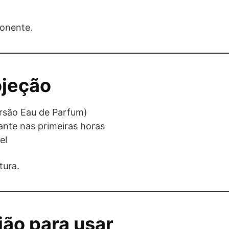
ponente.
ojeção
ersão Eau de Parfum)
nte nas primeiras horas
el
tura.
ião para usar