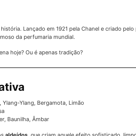
 história. Lançado em 1921 pela Chanel e criado pelo
amoso da perfumaria mundial.
pena hoje? Ou é apenas tradição?
ativa
i, Ylang-Ylang, Bergamota, Limão
sa
er, Baunilha, Âmbar
os
aldeídos
, que criam aquele efeito sofisticado, lim