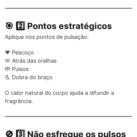
🎯 2️⃣ Pontos estratégicos
Aplique nos pontos de pulsação:
💗 Pescoço
🫶 Atrás das orelhas
🤲 Pulsos
💪 Dobra do braço
O calor natural do corpo ajuda a difundir a
fragrância.
🚫 3️⃣ Não esfregue os pulsos